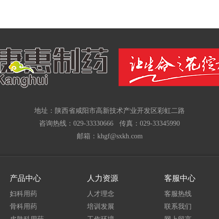
地址：陕西省咸阳市高新技术产业开发区彩虹二路
咨询热线：029-33330666 传真：029-33345990
邮箱：khgf@sxkh.com
产品中心
人力资源
客服中心
妇科用药
人才理念
客服热线
骨科用药
培训发展
联系我们