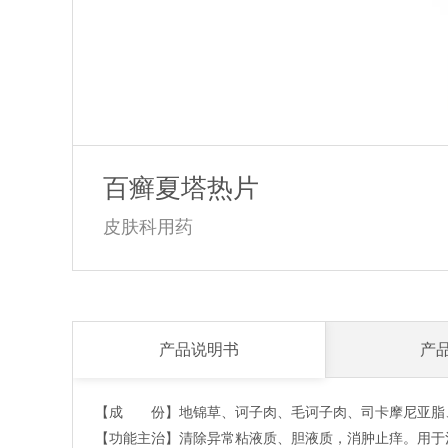
百癣夏塔热片
皮肤科用药
产品说明书
产
【成 份】地锦草、诃子肉、毛诃子肉、司卡摩尼亚脂
【功能主治】清除异常粘液质、胆液质，消肿止痒。用于