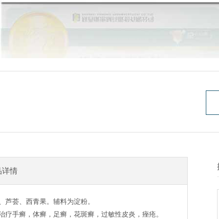
品详情
、芦荟、西青果。辅料为淀粉。
治疗手癣，体癣，足癣，花斑癣，过敏性皮炎，痤疮。