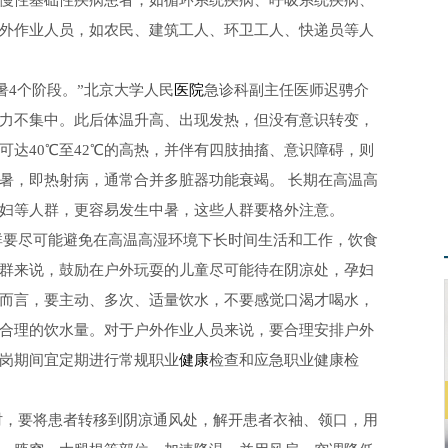
慢性基础性疾病患者，如循环系统疾病、呼吸系统疾病、
外作业人员，如农民、建筑工人、环卫工人、快递员等人
暑4个阶段。”北京大学人民
医院
急诊科副主任医师迟骋介
力不集中。此后体温升高、出现发热，但没有意识转变，
达40℃至42℃的高热，并伴有四肢抽搐、意识障碍，则
暑，即热射病，通常合并多脏器功能衰竭。 长期在高温高
妇等人群，更容易发生中暑，这些人群要格外注意。
群要尽可能避免在高温高湿环境下长时间生活和工作，饮食
群来说，鼓励在户外玩耍的儿童尽可能待在阴凉处，孕妇
而言，要主动、多次、适量饮水，不要感觉口渴才喝水，
合理的饮水量。对于户外作业人员来说，要合理安排户外
岗期间宜定期进行常规职业
健康
检查和应急职业健康检
时，要将患者转移到阴凉通风处，解开患者衣袖、领口，用