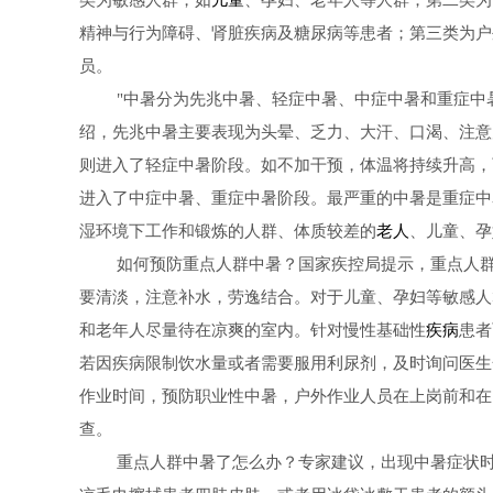
类为敏感人群，如
儿童
、孕妇、老年人等人群；第二类为
精神与行为障碍、肾脏疾病及糖尿病等患者；第三类为户
员。
"中暑分为先兆中暑、轻症中暑、中症中暑和重症中
绍，先兆中暑主要表现为头晕、乏力、大汗、口渴、注意
则进入了轻症中暑阶段。如不加干预，体温将持续升高，可
进入了中症中暑、重症中暑阶段。最严重的中暑是重症中
湿环境下工作和锻炼的人群、体质较差的
老人
、儿童、孕
如何预防重点人群中暑？国家疾控局提示，重点人
要清淡，注意补水，劳逸结合。对于儿童、孕妇等敏感人
和老年人尽量待在凉爽的室内。针对慢性基础性
疾病
患者
若因疾病限制饮水量或者需要服用利尿剂，及时询问医生
作业时间，预防职业性中暑，户外作业人员在上岗前和在
查。
重点人群中暑了怎么办？专家建议，出现中暑症状