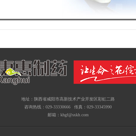
地址：陕西省咸阳市高新技术产业开发区彩虹二路
咨询热线：029-33330666 传真：029-33345990
邮箱：khgf@sxkh.com