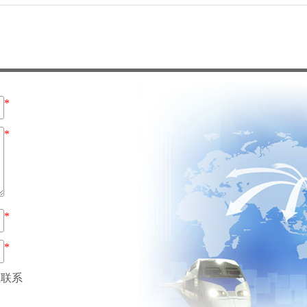
*
*
*
*
联系