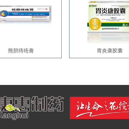
熊胆痔疮膏
胃炎康胶囊